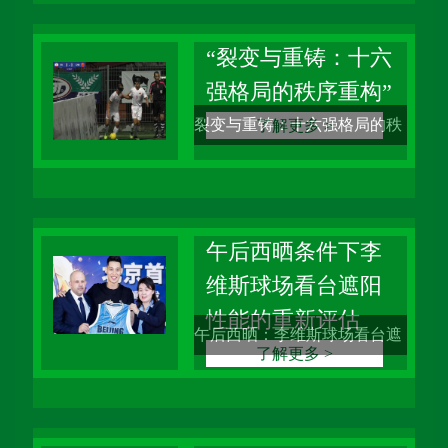
模型构建 作为一名深耕体育评
估领域三十年的老观察者，我
“裂变与重铸：十六
强格局的秩序重构”
见证过太多技术变革给足球带
裂变与重铸：十六强格局的秩
了解更多 >
来的冲击与阵痛。从门线技术
序重构 三十年的体育评估生
的艰难引入，到VAR系统的争
涯，我见证过太多王朝的更迭
议不断，
与秩序的崩塌。但本届赛事十
午后西晒条件下李
维斯球场看台遮阳
六强的诞生，却让我第一次感
性能的重新评估
受到一种近乎震撼的“裂变
午后西晒：李维斯球场看台遮
了解更多 >
感”——这不是一次简单的强
阳性能的重新评估 作为一名有
弱易位，而是一场深刻
着30年体育场馆评估经验的专