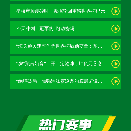
星核穹顶崩碎时，数据轮回重铸世界杯纪元
39天冲刺：冠军的“跑动密码”
“海关通关速率作为世界杯后勤变量：基于多国海关运作体系的战术评估框架”
5岁“预言奶音”：开口定乾坤，胜负无悬念
“绝境破局：48强淘汰赛逆袭的底层逻辑与致胜密码”